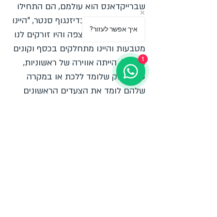
שברייקדאנס הוא עולמם, הם התחילו
להתאמן ולהופיע בדיזנגוף סנטר, "היינו
?איך אפשר לעזור
שמים כובע על הרצפה והיו זורקים לנו
מטבעות והיינו מתחלקים בכסף וקונים
1
שתייה". הייתה אווירה של ראשוניות,
כמו תינוק שלומד ללכת או במקרה
שלהם לומד את הצעדים הראשונים
בריקוד. דביר התגייס לשרת את
המדינה ובמשך כל השבוע בצבא
במקום לחשוב על האויב, חשב על
תרגילי ברייקדאנס, בכל פעם שחזר
לחופשה מהצבא היה רץ ישר לדיזנגוף
סנטר והאימא כמובן כעסה.
איך הגיע השם "אריות ציון" ?