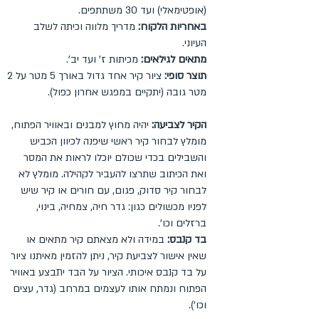
(אופטימאלי) ועד 30 משתתפים.
באחריות הלקוח:
מדריך מלווה וכיתה לשלב
העיוני.
מתאים לגילאים:
מכיתות ז' ועד יב'.
תוצר סופי:
ציור קיר אחד גדול באורך 5 מטר על 2
מטר גובה (יתקיים במפגש אחרון כפול).
הקיר לצביעה:
יהיה מחוץ למבנים ובאוויר הפתוח,
מומלץ לבחור קיר ראשי שיפנה לכיוון הכביש
והשבילים בכדי שכולם יוכלו לראות את המסר
ואת הכיתוב שתרצו להעביר לקהילה. מומלץ לא
לבחור קיר סדוק, פגום, עם חורים או קיר שיש
לפניו מכשולים כגון: גדר חיה, צמחיה, בינוי,
ברזלים וכו'.
בד קנבס:
במידה ולא מצאתם קיר מתאים או
שאין אישור לצביעת קיר, ניתן להזמין מאיתנו ציור
על בד קנבס איכותי. הציור על הבד יתבצע באוויר
הפתוח ונמתח אותו לעצמים במרחב (גדר, עצים
וכו').