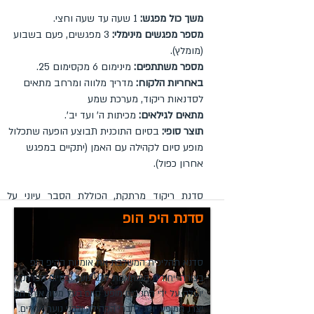
משך כול מפגש:
1 שעה עד שעה וחצי.
מספר מפגשים מינימלי:
3 מפגשים, פעם בשבוע
(מומלץ).
מספר משתתפים:
מינימום 6 מקסימום 25.
באחריות הלקוח:
מדריך מלווה ומרחב מתאים
לסדנאות ריקוד, מערכת שמע
מתאים לגילאים:
מכיתות ה' ועד יב'.
תוצר סופי:
בסיום התוכנית תבוצע הופעה שתכלול
מופע סיום לקהילה עם האמן (יתקיים במפגש
אחרון כפול).
סדנת ריקוד מרתקת, הכוללת הסבר עיוני על
תרבות ההיפ הופ התוססת שהגיעה מארה"ב אלינו,
סדנת היפ הופ
לתרבות ההיפ הופ יש מספר אלמנטים שמייחדים
אותה- די ג'יי, ראפ, היפ הופ, ברייקדאנס וגרפיטי.
לאחר ההסבר העיוני יתנסו בני הנוער בחימום
סדנא תהליכית המשלבת את אומנות ההיפ הופ
ולאחר מכן לימוד תנועות בסיסיות מעולם ההיפ
בצורה ייחודית המותאמת לבני נוער. בסיום הפרויקט
הופ, עד ללימוד ריקוד שלם בשיר שהילדים יבחרו,
יועלה על ידי החניכים מופע סיום בעל מסר אותו הם
אנחנו מסיימים כל מפגש בהפעלה משחררת של
יצרו, המופע יוצג לחברי הקהילה ולבני נוער אחרים.