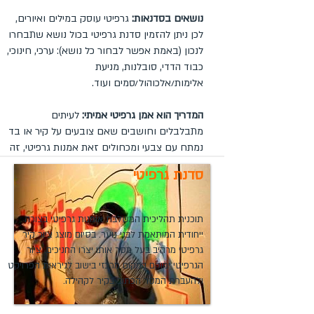
נושאים בסדנאות:
גרפיטי עוסק במילים ואיורים,
לכן ניתן להזמין סדנת גרפיטי בכול נושא שתבחרו
לנכון (באמת אפשר לבחור כל נושא): ערכי, חינוכי,
כבוד הדדי, סובלנות, מניעת
אלימות/אלכוהול/סמים ועוד.
המדריך הוא אמן גרפיטי אמיתי:
לעיתים
מתבלבלים וחושבים שאם צובעים על קיר או בד
נמתח עם צבעי ומכחולים זאת אמנות גרפיטי, זה
לא. גרפיטי אמיתי אותנטי מבוצע עם פחיות ספריי
סדנת גרפיטי
וע"י אמנים שזאת דרך חיים בשבילם.
תוכנית תהליכית המשלבת אומנות גרפיטי בצורה
ייחודית המותאמת לבני נוער. בסיום מוצג ציור קיר
גרפיטי מרהיב בעל מסר אותו יצרו החניכים. ציור
הגרפיטי ימוקם במקום מרכזי בישוב לניראות הפרויקט
ולהעברת המסר הכתוב בקיר לקהילה.