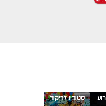
 קשר
וע
סטודיו לריקוד