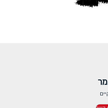
מר
יים