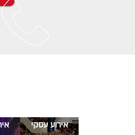
אירוע עסקי
איר