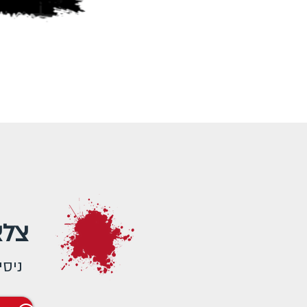
צלצ
ניסי