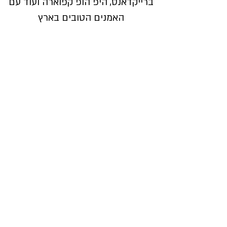
ברייקדאנס, היפ הופ קפוארה ועוד עם
האמנים הטובים בארץ