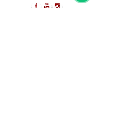
03-5499755
052-8555477
info@s-a-p.co.il
מאמרים
מדיניות הפרטיות
מופע לאירועים
הפקות ותוכן
ברייקדאנס אריות ציון
אירוע עסקי
הרכב פארקור ישראלי
אירוע חינוכי
אמני גרפיטי
הפקת אירוע
רקדני היפ הופ
הפקות וידאו קליפים
אמני ביטבוקס
מופעים מיוחדים