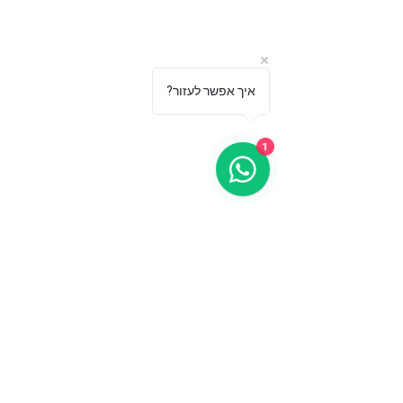
03-5499755
052-8555477
info@s-a-p.co.il
מאמרים
?איך אפשר לעזור
מדיניות הפרטיות
1
מופע לאירועים
הפקות ותוכן
ברייקדאנס אריות ציון
אירוע עסקי
הרכב פארקור ישראלי
אירוע חינוכי
אמני גרפיטי
הפקת אירוע
רקדני היפ הופ
הפקות וידאו קליפים
אמני ביטבוקס
מופעים מיוחדים
אמני ראפ
סדנאות והפעלות
רקדניות לאירועים
פעילויות לפורים
תקליטן לאירועים
פעילויות לחנוכה