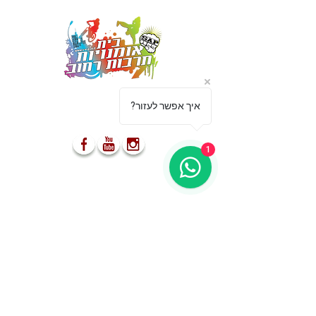
מספקים הופעות ייחודיות אשר
?איך אפשר לעזור
משאירות את הקהל פעור פה ונפעם
1
03-5499755
052-8555477
info@s-a-p.co.il
מאמרים
מדיניות הפרטיות