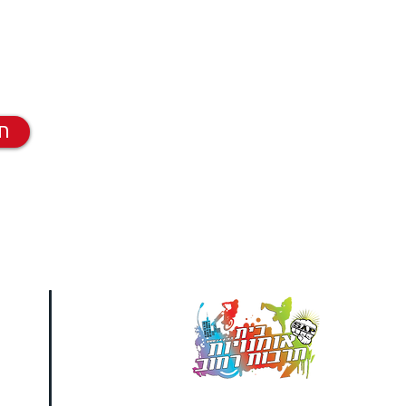
ת
מו
ב
ה
מספקים הופעות ייחודיות