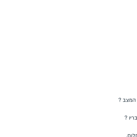
 המצב ?
יו ?
לום.