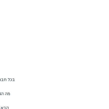
בכל חברה
מה הג
הבא ד