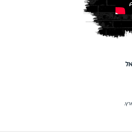
אל
רץ.