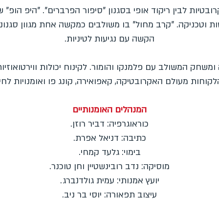
רובטיות לבין ריקוד אופי בסגנון "סיפור הפרברים". "היפ הופ" 
ת וטכניקה. "קרב מחול" בו משולבים כמקשה אחת מגוון סגנונ
הקשה עם נגיעות לטיניות.
ומשחק המשולב עם פלמנקו והומור. לקינוח יכולות ווירטואוזי
לקוחות מעולם האקרובטיקה, קאפואירה, קונג פו ואומנויות לחי
המנהלים האומנותיים
כוראוגרפיה: דביר רוזן.
כתיבה: דניאל אפרת.
בימוי: גלעד קמחי.
מוסיקה: נדב רובינשטיין וחן טוכנר.
יועץ אמנותי: עמית גולדנברג.
עיצוב תפאורה: יוסי בר ניב.