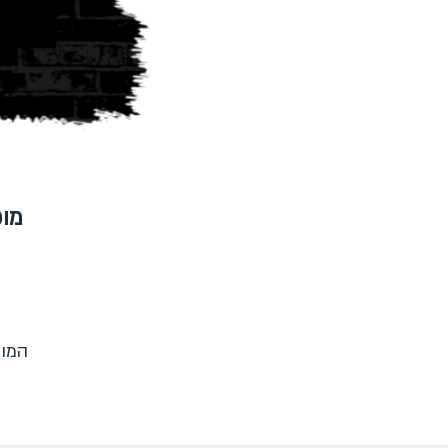
מופ
המופ