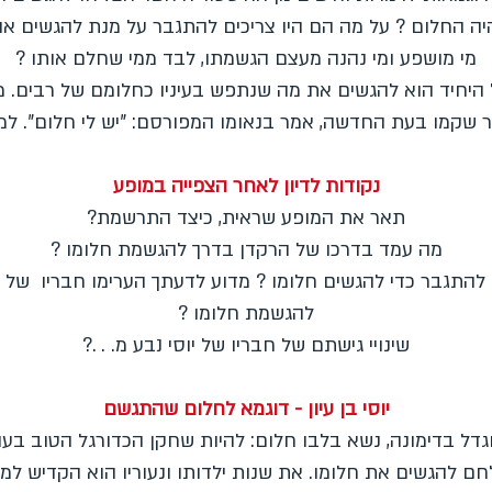
יה החלום ? על מה הם היו צריכים להתגבר על מנת להגשים אות
מי מושפע ומי נהנה מעצם הגשמתו, לבד ממי שחלם אותו ?
היחיד הוא להגשים את מה שנתפש בעיניו כחלומם של רבים. מר
ר שקמו בעת החדשה, אמר בנאומו המפורסם: "יש לי חלום". למ
נקודות לדיון לאחר הצפייה במופע
תאר את המופע שראית, כיצד התרשמת?
מה עמד בדרכו של הרקדן בדרך להגשמת חלומו ?
 להתגבר כדי להגשים חלומו ? מדוע לדעתך הערימו חבריו של 
להגשמת חלומו ?
שינויי גישתם של חבריו של יוסי נבע מ. . .?
יוסי בן עיון - דוגמא לחלום שהתגשם
 וגדל בדימונה, נשא בלבו חלום: להיות שחקן הכדורגל הטוב בעול
חם להגשים את חלומו. את שנות ילדותו ונעוריו הוא הקדיש 