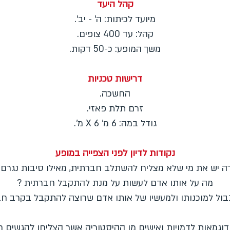
קהל היעד
מיועד לכיתות: ה' - יב'.
קהל: עד 400 צופים.
משך המופע: כ-50 דקות.
דרישות טכניות
החשכה.
זרם תלת פאזי.
גודל במה: 6 מ' X 6 מ'.
נקודות לדיון לפני הצפייה במופע
 יש את מי שלא מצליח להשתלב חברתית, מאילו סיבות נגרם
מה על אותו אדם לעשות על מנת להתקבל חברתית ?
בול למוכנותו ולמעשיו של אותו אדם שרוצה להתקבל בקרב חבר
וגמאות לדמויות ואישים מן ההיסטוריה אשר הצליחו להגשים ח