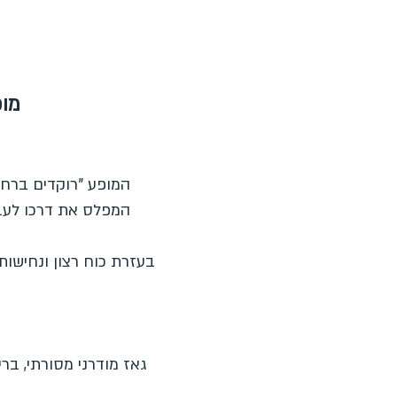
מופ
המופע "רוקדים ברחוב
המפלס את דרכו לעבר
בעזרת כוח רצון ונחישות
גאז מודרני מסורתי, בר