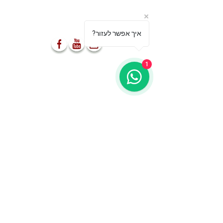
מספקים הופעות ייחודיות אשר
משאירות את הקהל פעור פה ונפעם
?איך אפשר לעזור
03-5499755
1
052-8555477
info@s-a-p.co.il
מאמרים
מדיניות הפרטיות
מופע לאירועים
הפקות ותוכן
ברייקדאנס אריות ציון
אירוע עסקי
הרכב פארקור ישראלי
אירוע חינוכי