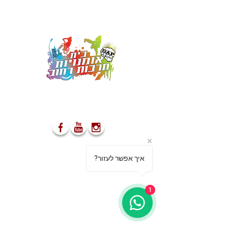
מספקים הופעות ייחודיות אשר
משאירות את הקהל פעור פה ונפעם
03-5499755
?איך אפשר לעזור
052-8555477
info@s-a-p.co.il
1
מאמרים