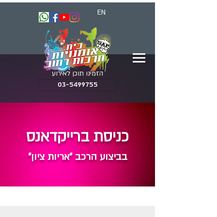
EN
הזמינו תוכן לאירוע
03-5499755
כניסת ברייקדאנס
בביצוע הרכב "אריות ציון"