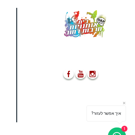
מו
ב
ה
מספקים הופעות ייחודיות
אשר משאירות את הקהל
פעור פה ונפעם
03-5499755
מ
052-8555477
info@s-a-p.co.il
מאמרים
?איך אפשר לעזור
מדיניות הפרטיות
1