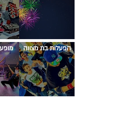
​הפעלות בת מצווה
​מופע