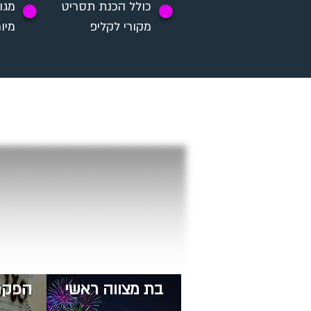
כולל הכנת תסריט
מגוו
✪
✪
מקורי לקליפ
מיו
בת מצווה ראשי
​הפקת