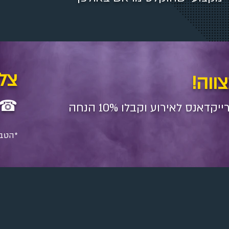
צלצ
ווה!
☎
הזמינו מינימום של 4 רקדני ברייקדאנס לאירוע וקבלו 10% הנחה
*הטבה תקפה