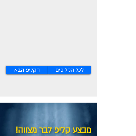
לכל הקליפים
הקליפ הבא
מבצע קליפ לבר מצווה!