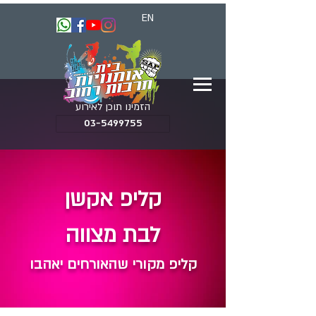
EN
הזמינו תוכן לאירוע
03-5499755
קליפ אקשן
לבת מצווה
קליפ מקורי שהאורחים יאהבו