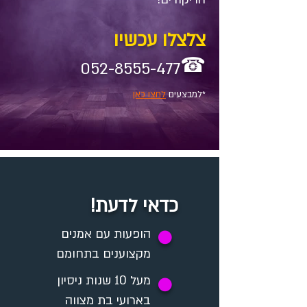
צלצלו עכשיו
☎
052-8555-477
*למבצעים
לחצו כאן
כדאי לדעת!
✪
הופעות עם אמנים
מקצוענים בתחומם
מעל 10 שנות ניסיון
✪
בארועי בת מצווה