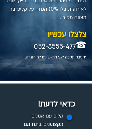
הזמינו מינימום של 4 רקדני ברייקדאנס
לאירוע וקבלו 10% הנחה על קליפ בר
מצווה מקורי.
צלצלו עכשיו
☎
052-8555-477
*הטבה תקפה ל-5 הראשונים לחודש זה.
כדאי לדעת!
✪
קליפ עם אמנים
מקצוענים בתחומם