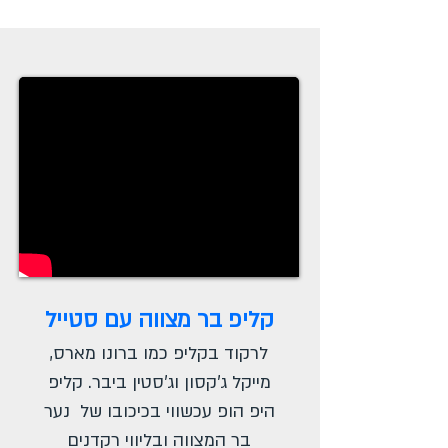
קליפ בר מצווה עם סטייל
לרקוד בקליפ כמו ברונו מארס,
מייקל ג'קסון וג'סטין ביבר. קליפ
היפ הופ עכשווי בכיכובו של נער
בר המצווה ובליווי רקדנים