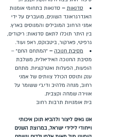
•
סדנאות
–
סדנאות בתחומי אומנות
האנדרגראונד השונים, מועברים על ידי
אמני הרחוב המובילים והמנוסים בארץ.
בין היתר תוכלו לתאם סדנאות: ריקודים,
גרפיטי, פארקור, ביטבוקס, ראפ ועוד.
•
מסיבת חנוכה
–
"המתחם החם" –
מסיבת החנוכה האידיאלית, משלבת
הופעות, הפעלות ואטרקציות. מתחם
ענק ותוסס הכולל צוותים של אמני
רחוב, מנחה מלהיב ודי.ג'י ששומר על
אווירה שמחה וקצבית.
בית אומנויות תרבות רחוב
אנו גאים ליצור ולהביא תוכן איכותי
וייחודי לילידי ישראל, במרוצת השנים
הופענו מול מאות אלפי ילדים ונשמח