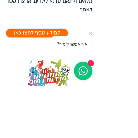
מלאים ולתאם סדנא לילדים. או צרו קשר
באתר
למידע נוסף לחצו כאן
?איך אפשר לעזור
1
מספקים הופעות ייחודיות אשר
משאירות את הקהל פעור פה ונפעם
03-5499755