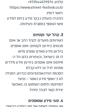
טלפון: 972544879976+
/https://www.street-festival.co.il
:ראשי דומיין
החברה פועלת כבקר מידע ביחס למידע
אישי הנאסף במסגרת פעילותה.
3. קהל יעד וקטינים
השירותים מיועדים לקהל רחב אך אינם
מכוונים ביודעין לקטינים. איננו אוספים
ביודעין מידע מאדם שטרם מלאו
לו 18 בישראל, ובאזורים בהם חל ה-
GDPR איננו אוספים ביודעין מידע מילדים
מתחת לגיל 16 ללא קבלת
הסכמת הורה/אפוטרופוס כנדרש. התגלה
לנו כי נאסף מידע כאמור – נפעל
למחיקתו ולסיום השימוש בו, ונאפשר
יצירת קשר לצורך טיפול.
4. סוגי מידע שנאספים
אנו עשויים לאסוף את סוגי המידע הבאים: