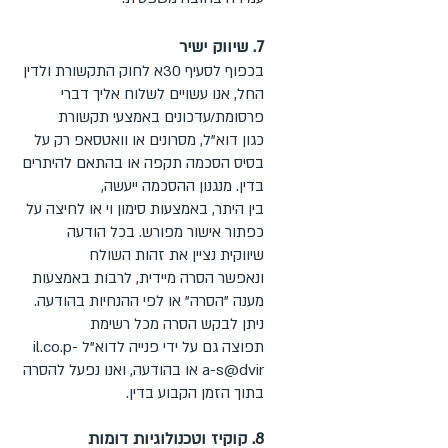
7. שיווק ישיר
בכפוף לסעיף 30א לחוק התקשורת ולדין
החל, אנו עשויים לשלוח אליך דברי
פרסומת/עדכונים באמצעי תקשורת
כגון דוא"ל, מסרונים או וואטסאפ רק על
בסיס הסכמה תקפה או בהתאם להיתרים
בדין. מנגנון ההסכמה ייעשה,
בין היתר, באמצעות סימון וי או לחיצה על
כפתור אישור מפורש. בכל הודעה
שיווקית נציין את זהות השולח
ונאפשר הסרה מיידית, לרבות באמצעות
מענה "הסרה" או לפי ההנחיות בהודעה.
ניתן לבקש הסרה מכל רשימת
תפוצה גם על ידי פנייה לדוא"ל il.co.p-
a-s@dvir או בהודעה, ואנו נפעל להסרה
בתוך הזמן הקבוע בדין.
8. קוקיז וטכנולוגיות דומות