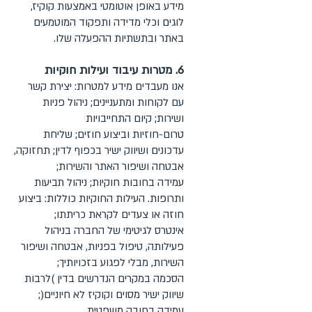
מידע באופן אוטומטי באמצעות קוקיז,
לוגים וכלי מדידה ותפקוד המוטמעים
באתר ובתשתיות ההפעלה שלו.
6. מטרות עיבוד ועילות חוקיות
אנו מעבדים מידע למטרות: יצירת קשר
עם לקוחות ומתעניינים; ניהול פניות
ושירות; קיום התחייבויות
טרום-חוזיות וביצוע חוזים; שליחת
עדכונים ושיווק ישיר בכפוף לדין; תחזוקה,
אבטחה ושיפור האתר והשירות;
עמידה בחובות חוקיות; ניהול תביעות
ותרופות. העילות החוקיות כוללות: ביצוע
חוזה או צעדים לקראת כריתתו;
אינטרס לגיטימי של החברה בניהול
פעילותה, טיפול בפניות, אבטחה ושיפור
השירות, מבלי לפגוע בזכויותיך;
הסכמה במקרים הנדרשים בדין )לרבות
שיווק ישיר מסוים וקוקיז לא חיוניים(;
עמידה בחובה משפטית.