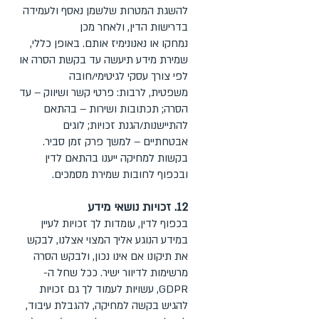
להשגת המטרות שלשמן נאסף ולעמידה
בדרישות הדין, ולאחר מכן
נמחקו או נאנונימיז אותם. באופן כללי,
שמירת מידע תיעשה עד בקשת הסרה או
לפי צורך עסקי לגיטימי/חובה
משפטית, לרבות: פרטי קשר ושיווק – עד
הסרה; תכתובות ושירות – בהתאם
להתיישנות/הגנת זכויות; לוגים
אבטחתיים – למשך פרק זמן סביר.
בקשות למחיקה ייענו בהתאם לדין
ובכפוף לחובות שמירת מסמכים.
12. זכויות נושאי מידע
בכפוף לדין, עומדות לך זכויות לעיין
במידע הנוגע אליך המצוי אצלנו, לבקש
את תיקונו אם אינו נכון, ולבקש הסרה
מרשימות לדיוור ישיר. ככל שחל ה-
GDPR, עשויות לעמוד לך גם זכויות
להגיש בקשה למחיקה, להגבלת עיבוד,