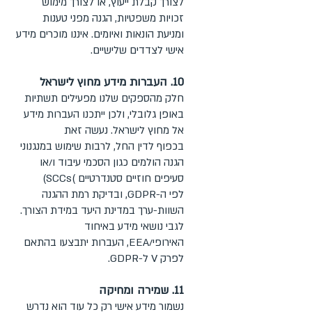
לצורך קבלת ייעוץ, או לצורך מימוש
זכויות משפטיות, הגנה מפני טענות
ומניעת הונאות ואיומים. איננו מוכרים מידע
אישי לצדדים שלישיים.
10. העברות מידע מחוץ לישראל
חלק מהספקים שלנו מפעילים תשתיות
באופן גלובלי, ולכן ייתכנו העברות מידע
אל מחוץ לישראל. נעשה זאת
בכפוף לדין החל, לרבות שימוש במנגנוני
הגנה הולמים כגון הסכמי עיבוד ו/או
סעיפים חוזיים סטנדרטיים )SCCs)
לפי ה-GDPR, ובדיקת רמת ההגנה
השוות-ערך במדינת היעד במידת הצורך.
לגבי נושאי מידע באיחוד
האירופי/EEA, העברות יתבצעו בהתאם
לפרק V ל-GDPR.
11. שמירה ומחיקה
נשמור מידע אישי רק כל עוד הוא נדרש