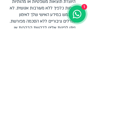
היוצרת תוצאות משפטיות או מהותיות
1
דומות כלפיך ללא מעורבות אנושית. לא
נשתמש במידע האישי שלך לאימון
מודלים ציבוריים ללא הסכמה מפורשת.
ניתן לפנות אלינו לבקשת הבהרות או
התנגדות לשימוש כזה ככל שהוא
נוגע למידע שלך.
15. בקר מול מעבד
ביחס לשירותים שלנו, אנו פועלים כבקר
המידע. ספקים טכנולוגיים ותשתיתיים
מסוימים פועלים עבורנו כמעבדים
ומעבדים מידע אישי לפי הוראותינו,
לצרכים שצוינו ולעתים כפופים גם
לחובותיהם העצמאיות לפי דין. אנו
כורכים
עם מעבדים הסכמים הולמים לעיבוד
נתונים, לרבות התחייבויות סודיות
ואבטחה.