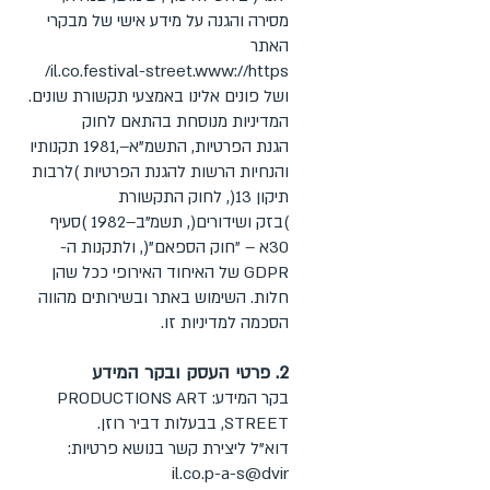
מסירה והגנה על מידע אישי של מבקרי
האתר
il.co.festival-street.www://https/
ושל פונים אלינו באמצעי תקשורת שונים.
המדיניות מנוסחת בהתאם לחוק
הגנת הפרטיות, התשמ"א–,1981 תקנותיו
והנחיות הרשות להגנת הפרטיות )לרבות
תיקון 13(, לחוק התקשורת
)בזק ושידורים(, תשמ"ב–1982 )סעיף
30א – "חוק הספאם"(, ולתקנות ה-
GDPR של האיחוד האירופי ככל שהן
חלות. השימוש באתר ובשירותים מהווה
הסכמה למדיניות זו.
2. פרטי העסק ובקר המידע
בקר המידע: PRODUCTIONS ART
STREET, בבעלות דביר רוזן.
דוא"ל ליצירת קשר בנושא פרטיות:
il.co.p-a-s@dvir