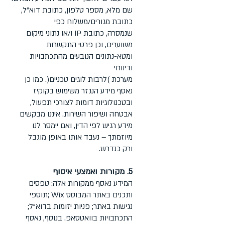
שם מלא, מספר טלפון, כתובת דוא"ל,
כתובת מגורים/משלוח כפי
שנמסרה, כתובת IP ו/או נתוני מיקום
משוערים, וכן פרטי התקשרות
ומטא-נתונים הנובעים מהתכתבויות
ודיווחי
מערכת )לרבות לוגים טכניים(. כמו כן
נאסף מידע הנגזר משימוש בקוקיז
ובטכנולוגיות דומות לצורכי תפעול,
אבטחה ושיפור השירות. איננו מבקשים
מידע רגיש לפי הדין, ואם יימסר לנו
מיוזמתך – נעבד אותו באופן מוגבל
ורק כנדרש.
5. מקורות ואמצעי איסוף
המידע נאסף ממקורות אלה: טפסים
ותכנים באתר המבוסס Wix ;תוספי
נגישות באתר; פניות יזומות בדוא"ל;
התכתבויות בוואטסאפ. בנוסף, נאסף