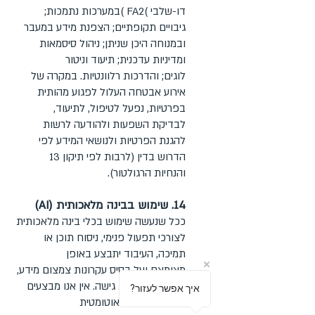
דו-שלבי )FA2 )במערכות נתמכות;
גיבויים תקופתיים; הצפנת מידע במעבר
ובמנוחה היכן שניתן; ניהול סיסמאות
ומדיניות עדכנית; תיעוד וניטור
לוגים; והדרכות רלוונטיות. במקרה של
אירוע אבטחה העלול לפגוע מהותית
בפרטיות, נפעל לטיפול, לתיעוד,
לבדיקת השפעות ולהודעה לרשות
להגנת הפרטיות ולנושאי המידע לפי
הדרוש בדין (לרבות לפי תיקון 13
והנחיות הרגולטור).
14. שימוש בבינה מלאכותית (AI)
ככל שנעשה שימוש בכלי בינה מלאכותית
לצורכי תפעול פנימי, ניסוח תוכן או
תמיכה, העיבוד יתבצע באופן
מצומצם ועל בסיס עקרונות צמצום מידע,
אבטחה והגבלת גישה. אין אנו מבצעים
?איך אפשר לעזור
קבלת החלטות אוטומטית