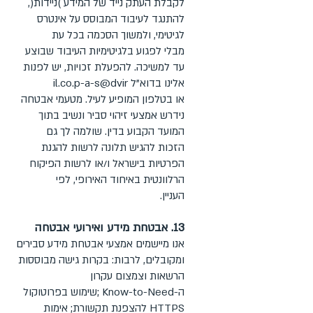
לקבלת העתק נייד של המידע )ניידות(,
להתנגד לעיבוד המבוסס על אינטרס
לגיטימי, ולמשוך הסכמה בכל עת
מבלי לפגוע בלגיטימיות העיבוד שבוצע
עד למשיכה. להפעלת זכויות, יש לפנות
אלינו בדוא"ל il.co.p-a-s@dvir
או בטלפון המופיע לעיל. מטעמי אבטחה
נידרש אמצעי זיהוי סביר ונשיב בתוך
המועד הקבוע בדין. שולמה לך גם
הזכות להגיש תלונה לרשות להגנת
הפרטיות בישראל ו/או לרשות הפיקוח
הרלוונטית באיחוד האירופי, לפי
העניין.
13. אבטחת מידע ואירועי אבטחה
אנו מיישמים אמצעי אבטחת מידע סבירים
ומקובלים, לרבות: בקרות גישה מבוססות
הרשאות וצמצום עקרון
ה-Know-to-Need ;שימוש בפרוטוקול
HTTPS להצפנת תקשורת; אימות